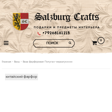
+79268161215
0
Главная
-
Вазы
-
Ваза фарфоровая Попугаи-неразлучники
китайский фарфор