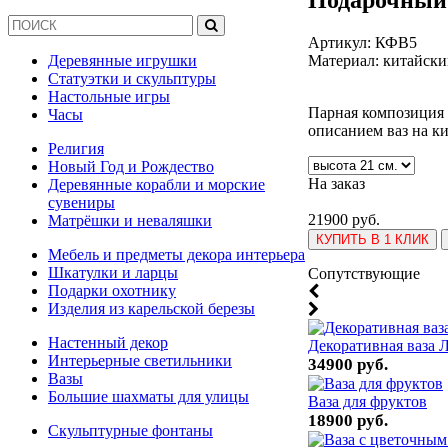
Артикул:
КФВ5
Материал: китайск
Деревянные игрушки
Статуэтки и скульптуры
Настольные игры
Парная композиция 
Часы
описанием ваз на ки
Религия
Новый Год и Рождество
На заказ
Деревянные корабли и морские
сувениры
21900 руб.
Матрёшки и неваляшки
КУПИТЬ В 1 КЛИК
Мебель и предметы декора интерьера
Шкатулки и ларцы
Cопутствующие
Подарки охотнику
Изделия из карельской березы
Настенный декор
Декоративная ваза 
Интерьерные светильники
34900 руб.
Вазы
Большие шахматы для улицы
Ваза для фруктов
18900 руб.
Скульптурные фонтаны