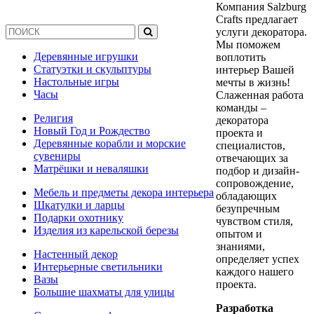
Компания Salzburg
Crafts предлагает
услуги декоратора.
Мы поможем
Деревянные игрушки
воплотить
Статуэтки и скульптуры
интерьер Вашей
Настольные игры
мечты в жизнь!
Часы
Слаженная работа
команды –
Религия
декоратора
Новый Год и Рождество
проекта и
Деревянные корабли и морские
специалистов,
сувениры
отвечающих за
Матрёшки и неваляшки
подбор и дизайн-
сопровождение,
Мебель и предметы декора интерьера
обладающих
Шкатулки и ларцы
безупречным
Подарки охотнику
чувством стиля,
Изделия из карельской березы
опытом и
знаниями,
Настенный декор
определяет успех
Интерьерные светильники
каждого нашего
Вазы
проекта.
Большие шахматы для улицы
Разработка