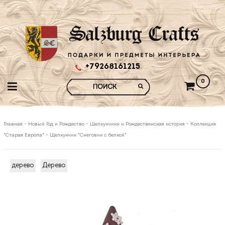
+79268161215
0
Главная
-
Новый Год и Рождество
-
Щелкунчики и Рождественская история
-
Коллекция
"Старая Европа"
-
Щелкунчик "Снеговик с белкой"
дерево
Дерево