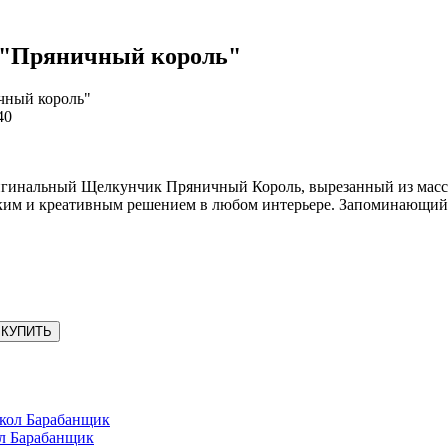
"Пряничный король"
чный король"
40
игинальный Щелкунчик Пряничный Король, вырезанный из мас
рким и креативным решением в любом интерьере. Запоминающийся
КУПИТЬ
л Барабанщик