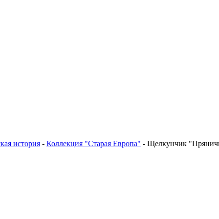
кая история
-
Коллекция "Старая Европа"
-
Щелкунчик "Прянич