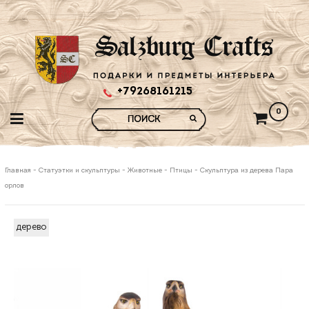
+79268161215
0
Главная
-
Статуэтки и скульптуры
-
Животные
-
Птицы
-
Скульптура из дерева Пара
орлов
дерево