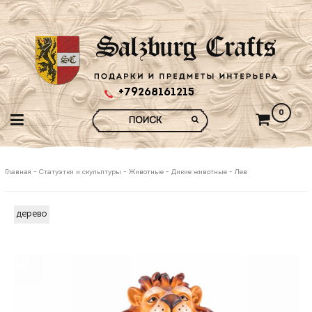
+79268161215
0
Главная
-
Статуэтки и скульптуры
-
Животные
-
Дикие животные
-
Лев
дерево