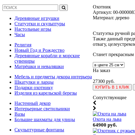
Охотник
Артикул:
00-000008
Материал: дерево
Деревянные игрушки
Статуэтки и скульптуры
Настольные игры
Статуэтка ручной р
Часы
Также данный предм
отвагу, целеустремл
Религия
Новый Год и Рождество
Станет прекрасным 
Деревянные корабли и морские
сувениры
Матрёшки и неваляшки
На заказ
Мебель и предметы декора интерьера
27300 руб.
Шкатулки и ларцы
КУПИТЬ В 1 КЛИК
Подарки охотнику
Изделия из карельской березы
Cопутствующие
Настенный декор
Интерьерные светильники
Вазы
Охота на льва
Большие шахматы для улицы
64900 руб.
Скульптурные фонтаны