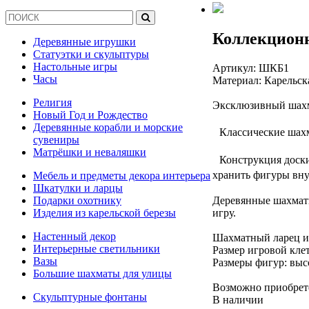
Коллекцион
Деревянные игрушки
Статуэтки и скульптуры
Настольные игры
Артикул:
ШКБ1
Часы
Материал: Карельск
Религия
Эксклюзивный шахма
Новый Год и Рождество
Деревянные корабли и морские
Классические шахма
сувениры
Матрёшки и неваляшки
Конструкция доски 
хранить фигуры вн
Мебель и предметы декора интерьера
Шкатулки и ларцы
Деревянные шахматы
Подарки охотнику
игру.
Изделия из карельской березы
Настенный декор
Шахматный ларец из 
Интерьерные светильники
Размер игровой клетк
Вазы
Размеры фигур: высо
Большие шахматы для улицы
Возможно приобрете
Скульптурные фонтаны
В наличии