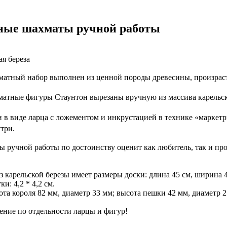
ные шахматы ручной работы
ая береза
тный набор выполнен из ценной породы древесины, произраста
тные фигуры Стаунтон вырезаны вручную из массива карельск
в виде ларца с ложементом и инкрустацией в технике «маркетри
утри.
 ручной работы по достоинству оценит как любитель, так и пр
карельской березы имеет размеры доски: длина 45 см, ширина 45
и: 4,2 * 4,2 см.
та короля 82 мм, диаметр 33 мм; высота пешки 42 мм, диаметр 2
ние по отдельности ларцы и фигур!