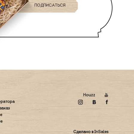
Houzz
оратора
заказ
е
е
Сделано в
InSales