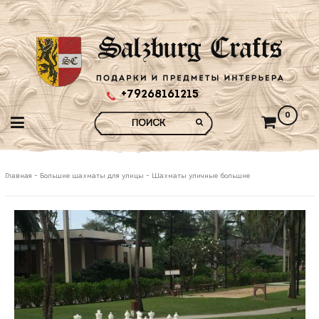
+79268161215
0
Главная
-
Большие шахматы для улицы
-
Шахматы уличные большие