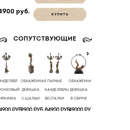
4900 руб.
КУПИТЬ
CОПУТСТВУЮЩИЕ
АНДЕЛЯБР
ОБНАЖЕННАЯ
ПАРНЫЕ
ОБНАЖЕННАЯ
ПОДСВЕЧНИК
БРОНЗ
РОНЗОВЫЙ
ДЕВУШКА
КАНДЕЛЯБРЫ
ДЕВУШКА
ИЗ
ПОДСВ
ИРКАЧКА
С ШАЛЬЮ
ВЕСТАЛКИ
В ОБРУЧЕ
БРОНЗЫ
ДЕВУ
АНТИЧНАЯ
С РО
4900 РУБ.
9900 РУБ.
84900 РУБ.
49000 РУБ.
ДЕВА
11900
31900 РУБ.