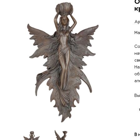
О
к
Ар
Ма
Со
на
св
На
об
ат
Вы
В 