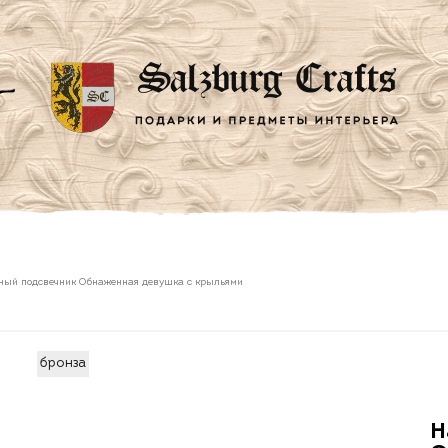
ный подсвечник Обнаженная девушка с крыльями
бронза
Н