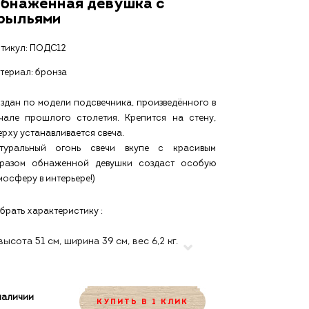
бнаженная девушка с
рыльями
тикул:
ПОДС12
териал: бронза
здан по модели подсвечника, произведённого в
чале прошлого столетия. Крепится на стену,
ерху устанавливается свеча.
туральный огонь свечи вкупе с красивым
разом обнаженной девушки создаст особую
мосферу в интерьере!)
брать характеристику :
наличии
КУПИТЬ В 1 КЛИК