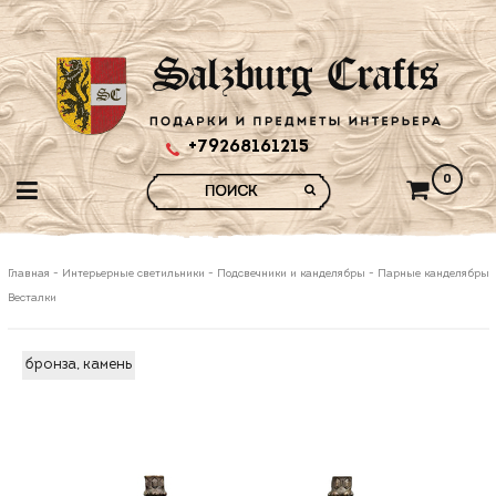
+79268161215
0
Главная
-
Интерьерные светильники
-
Подсвечники и канделябры
-
Парные канделябры
Весталки
бронза, камень