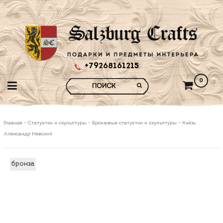
+79268161215
0
Главная
-
Статуэтки и скульптуры
-
Бронзовые статуэтки и скульптуры
-
Князь
Александр Невский
бронза