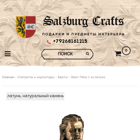
+79268161215
0
Главная
-
Статуэтки и скульптуры
-
Бюсты
-
Бюст Пётр 1 из латуни
латунь, натуральный камень