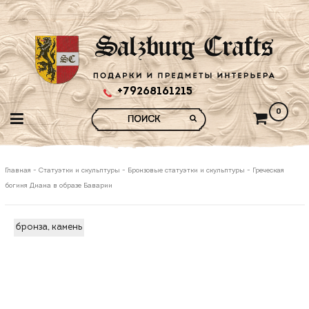
+79268161215
0
Главная
-
Статуэтки и скульптуры
-
Бронзовые статуэтки и скульптуры
-
Греческая
богиня Диана в образе Баварии
бронза, камень