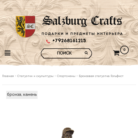
+79268161215
0
Главная
-
Статуэтки и скульптуры
-
Спортсмены
-
Бронзовая статуэтка Гольфист
бронза, камень