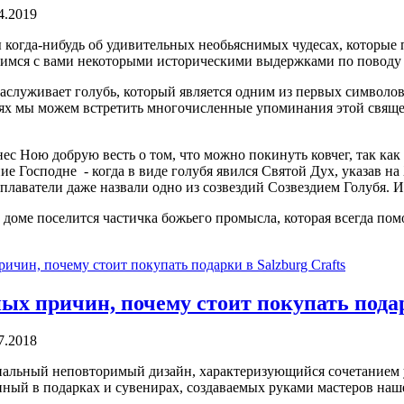
4.2019
 когда-нибудь об удивительных необьяснимых чудесах, которые 
имся с вами некоторыми историческими выдержками по поводу 
аслуживает голубь, который является одним из первых символов 
ях мы можем встретить многочисленные упоминания этой свящ
ес Ною добрую весть о том, что можно покинуть ковчег, так ка
ие Господне - когда в виде голубя явился Святой Дух, указав на
лаватели даже назвали одно из созвездий Созвездием Голубя. И 
м доме поселится частичка божьего промысла, которая всегда по
ых причин, почему стоит покупать подар
7.2018
льный неповторимый дизайн, характеризующийся сочетанием у
ный в подарках и сувенирах, создаваемых руками мастеров на