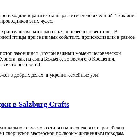
происходили в разные этапы развития человечества? И как они
проводников этих чудес.
христианства, который означал небесного вестника. В
енной птицы при значимых событиях, происходивших в разное
к потоп закончился. Другой важный момент человеческой
 Христа, как на сына Божьего, во время его Крещения.
все это неспроста!
может в добрых делах и укрепит семейные узы!
ки в Salzburg Crafts
никального русского стиля и многовековых европейских
шей творческой мастерской по любым жизненным поводам.