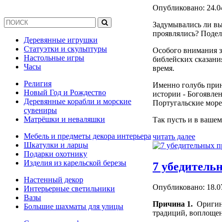
Опубликовано: 24.0
Задумывались ли вы
проявлялись? Подел
Деревянные игрушки
Статуэтки и скульптуры
Особого внимания з
Настольные игры
библейских сказани
Часы
время.
Религия
Именно голубь прин
Новый Год и Рождество
истории - Богоявлен
Деревянные корабли и морские
Португальские мореп
сувениры
Матрёшки и неваляшки
Так пусть и в ваше
Мебель и предметы декора интерьера
читать далее
Шкатулки и ларцы
Подарки охотнику
Изделия из карельской березы
7 убедительн
Настенный декор
Опубликовано: 18.0
Интерьерные светильники
Вазы
Причина 1.
Оригина
Большие шахматы для улицы
традиций, воплощен