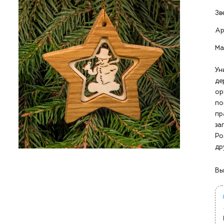
Зв
Ар
Ма
Ун
де
ор
по
пр
за
Ро
др
Вы