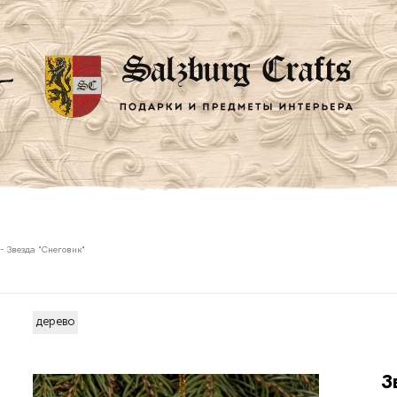
-
Звезда "Снеговик"
дерево
З