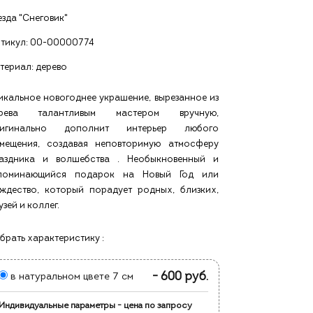
езда "Снеговик"
тикул:
00-00000774
териал: дерево
икальное новогоднее украшение, вырезанное из
рева талантливым мастером вручную,
игинально дополнит интерьер любого
мещения, создавая неповторимую атмосферу
аздника и волшебства . Необыкновенный и
поминающийся подарок на Новый Год или
ждество, который порадует родных, близких,
узей и коллег.
брать характеристику :
- 600 руб.
в натуральном цвете 7 см
Индивидуальные параметры - цена по запросу