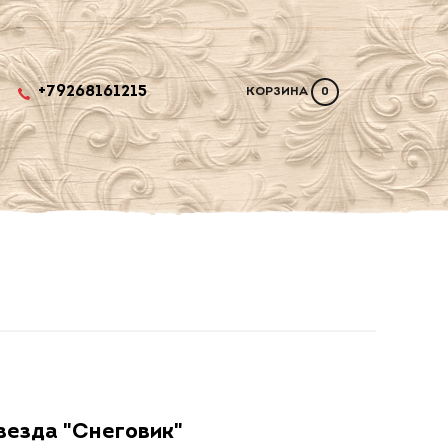
+79268161215
КОРЗИНА
0
везда "Снеговик"