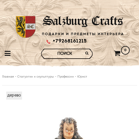
+79268161215
0
Главная
-
Статуэтки и скульптуры
-
Профессии
-
Юрист
дерево