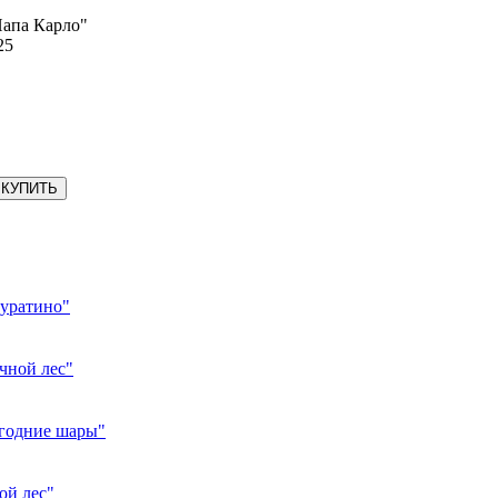
Папа Карло"
25
КУПИТЬ
Буратино"
чной лес"
годние шары"
ой лес"