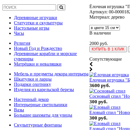
Ёлочная игрушка "
Артикул:
00-000018
Материал: дерево
Деревянные игрушки
Статуэтки и скульптуры
Настольные игры
В наличии
Часы
Религия
2000 руб.
Новый Год и Рождество
КУПИТЬ В 1 КЛИК
Деревянные корабли и морские
сувениры
Cопутствующие
Матрёшки и неваляшки
Мебель и предметы декора интерьера
Шкатулки и ларцы
Ёлочная игрушка "
Подарки охотнику
3600 руб.
Изделия из карельской березы
Сосновый спил "Но
Настенный декор
300 руб.
Интерьерные светильники
Вазы
Еловый спил "Ново
Большие шахматы для улицы
300 руб.
Скульптурные фонтаны
Еловый спил "Ночн