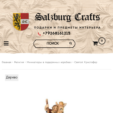
+79268161215
0
Главная
-
Религия
-
Миниатюры в подарочных коробках
-
Святой Христофор
Дерево