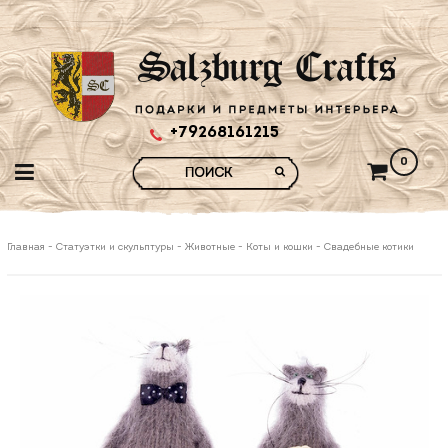
+79268161215
0
Главная
-
Статуэтки и скульптуры
-
Животные
-
Коты и кошки
-
Свадебные котики