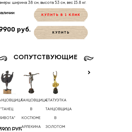
змеры: ширина 38 см, высота 53 см, вес 15.8 кг.
наличии
КУПИТЬ В 1 КЛИК
9900 руб.
КУПИТЬ
CОПУТСТВУЮЩИЕ
АНЦОВЩИЦА
ТАНЦОВЩИЦА
СТАТУЭТКА
"ТАНЕЦ
В
ТАНЦОВЩИЦА
ЖИВОТА"
КОСТЮМЕ
В
АРЛЕКИНА
ЗОЛОТОМ
3900 РУБ.