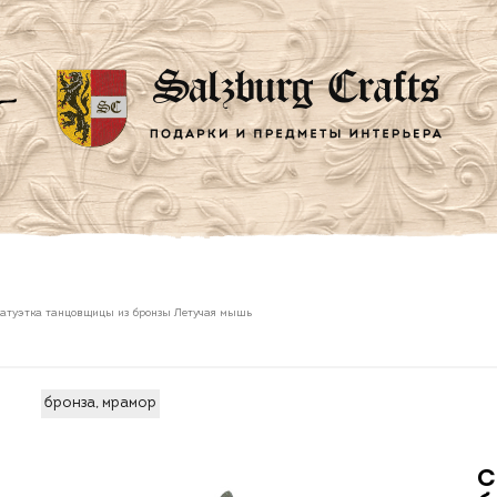
атуэтка танцовщицы из бронзы Летучая мышь
бронза, мрамор
С