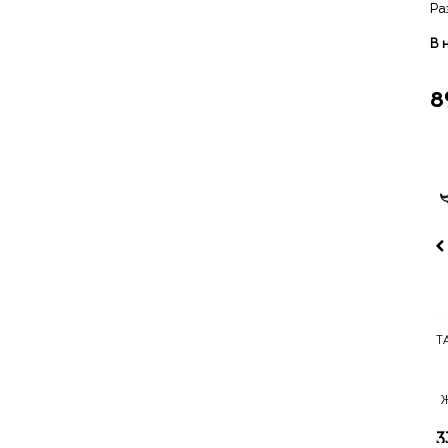
Ра
В 
8
Т
3