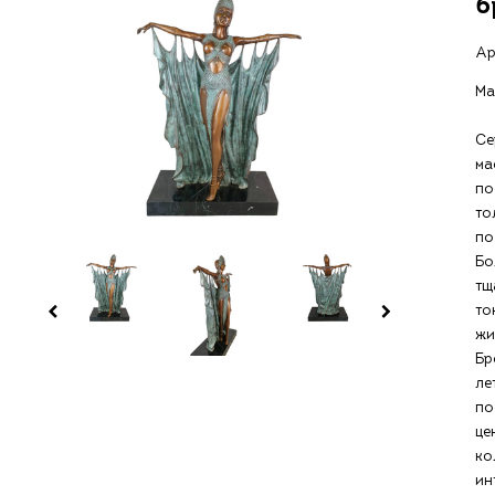
б
Ар
Ма
Се
ма
по
то
по
Бо
тщ
то
жи
Бр
л
по
це
ко
ин