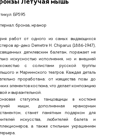
ронзы Летучая мышь
тикул:
БР595
териал: бронза, мрамор
рия работ от одного из самых выдающихся
стеров ар-деко Demetre H. Chiparus (1886-1947),
священных дягилевским балетам, поражает не
лько искусностью исполнения, но и внешней
хожестью с солистами русской труппы
льшого и Мариинского театров. Каждая деталь
ательно проработана: от изящества позы до
нких элементов костюма, что делает композицию
вой и выразительной.
онзовая статуэтка танцовщицы в костюме
етучей мыши, дополненная мраморным
стаментом, станет памятным подарком для
нителей искусства, любителей балета и
ллекционеров, а также стильным украшением
терьера.