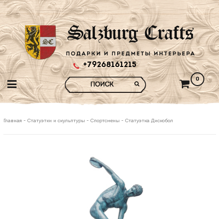
+79268161215
0
Главная
-
Статуэтки и скульптуры
-
Спортсмены
-
Статуэтка Дискобол