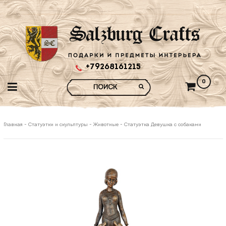
+79268161215
0
Главная
-
Статуэтки и скульптуры
-
Животные
-
Статуэтка Девушка с собаками