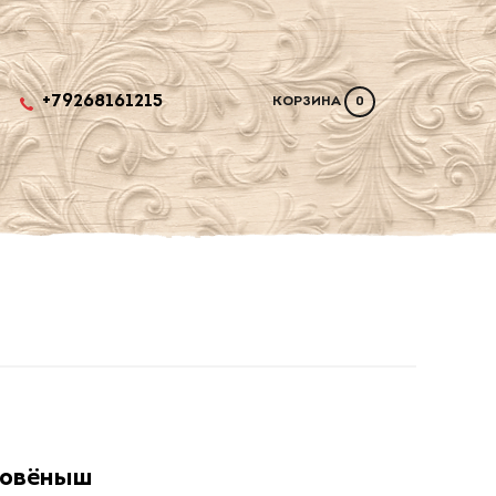
+79268161215
КОРЗИНА
0
овёныш