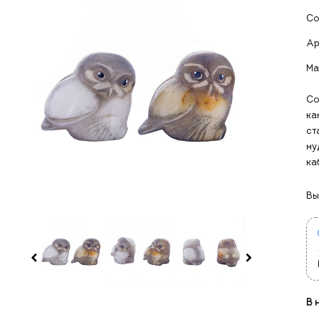
Со
Ар
Ма
Со
ка
ст
му
ка
Вы
В 