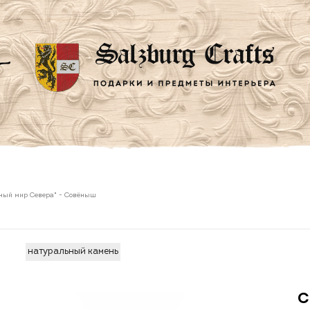
ный мир Севера"
-
Совёныш
натуральный камень
С