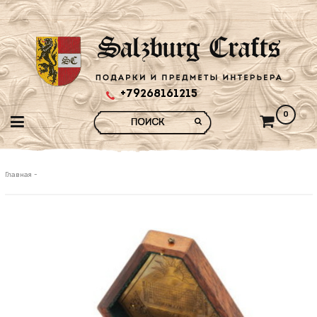
+79268161215
0
Главная
-