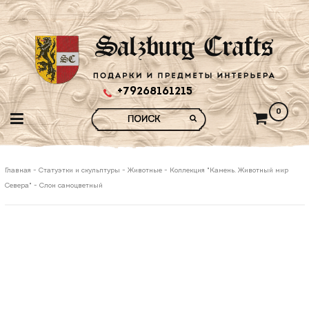
+79268161215
0
Главная
-
Статуэтки и скульптуры
-
Животные
-
Коллекция "Камень. Животный мир
Севера"
-
Слон самоцветный