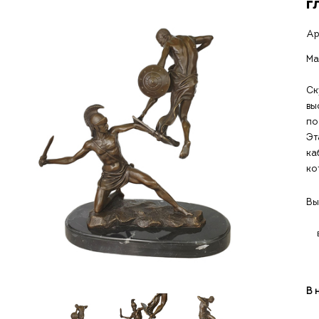
г
Ар
Ма
Ск
вы
по
Эт
ка
ко
Вы
В 