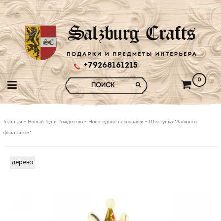
+79268161215
0
Главная
-
Новый Год и Рождество
-
Новогодние персонажи
-
Шкатулка "Зайчик с
фонариком"
дерево