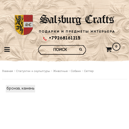
+79268161215
0
Главная
-
Статуэтки и скульптуры
-
Животные
-
Собаки
-
Сеттер
бронза, камень