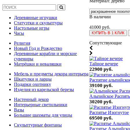
Материал: дерево
В наличии
Деревянные игрушки
Статуэтки и скульптуры
41000 руб.
Настольные игры
КУПИТЬ В 1 КЛИК
Часы
Cопутствующие
Религия
Новый Год и Рождество
Деревянные корабли и морские
сувениры
Тайное вечере
Матрёшки и неваляшки
22900 руб.
Мебель и предметы декора интерьера
Шкатулки и ларцы
Распятие альпийско
Подарки охотнику
39100 руб.
Изделия из карельской березы
Альпийское Распять
Настенный декор
30200 руб.
Интерьерные светильники
Вазы
Распятье Изогнутое
Большие шахматы для улицы
69500 руб.
Скульптурные фонтаны
Распятье Альпийско