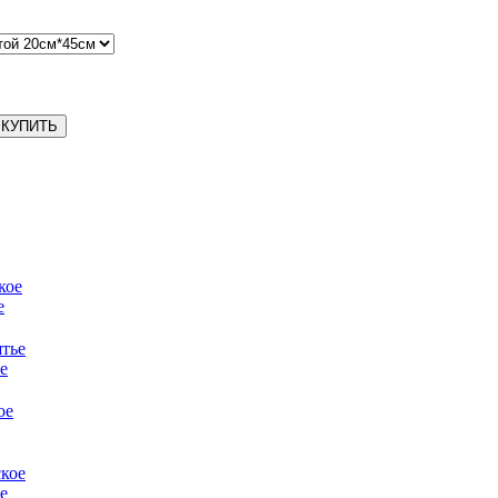
КУПИТЬ
е
е
е