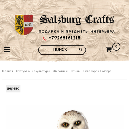
+79268161215
0
Главная
-
Статуэтки и скульптуры
-
Животные
-
Птицы
-
Сова Гарри Поттера
дерево