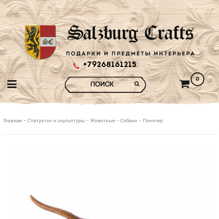
+79268161215
0
Главная
-
Статуэтки и скульптуры
-
Животные
-
Собаки
-
Поинтер