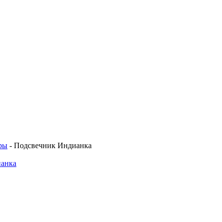
ры
-
Подсвечник Индианка