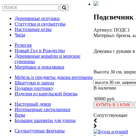
Подсвечник
Деревянные игрушки
Статуэтки и скульптуры
Настольные игры
Артикул:
ПОДС1
Часы
Материал: бронза, 
Религия
Новый Год и Рождество
Девушка с руками в
Деревянные корабли и морские
сувениры
Матрёшки и неваляшки
Высота 30 см, ширина
Мебель и предметы декора интерьера
Шкатулки и ларцы
В наличии
Подарки охотнику
Изделия из карельской березы
30900 руб.
Настенный декор
КУПИТЬ В 1 КЛИК
Интерьерные светильники
Вазы
Cопутствующие
Большие шахматы для улицы
Скульптурные фонтаны