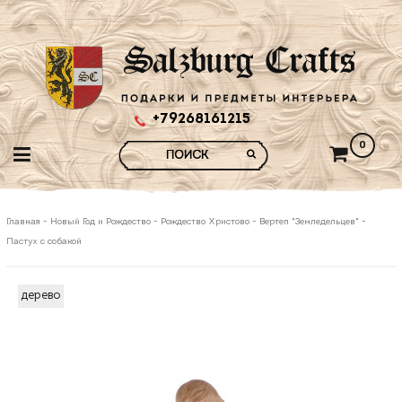
+79268161215
0
Главная
-
Новый Год и Рождество
-
Рождество Христово
-
Вертеп "Земледельцев"
-
Пастух с собакой
дерево