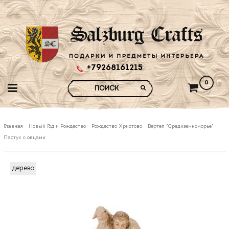
+79268161215
0
Главная
-
Новый Год и Рождество
-
Рождество Христово
-
Вертеп "Средиземноморье"
-
Пастух с овцами
дерево