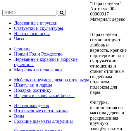
"Пара голубей"
Артикул:
00-
00000917
Материал: дерево
Деревянные игрушки
Статуэтки и скульптуры
Настольные игры
Пара голубей
Часы
символизирует
любовь и
Религия
верность, крепкие
Новый Год и Рождество
партнерские или
Деревянные корабли и морские
супружеские
сувениры
отношения и
Матрёшки и неваляшки
станет отличным
свадебным
Мебель и предметы декора интерьера
подарком,
Шкатулки и ларцы
подарком для
Подарки охотнику
пары.
Изделия из карельской березы
Фигурка,
Настенный декор
выполненная из
Интерьерные светильники
массива дерева и
Вазы
раскрашенная
Большие шахматы для улицы
вручную
зальцбургскими