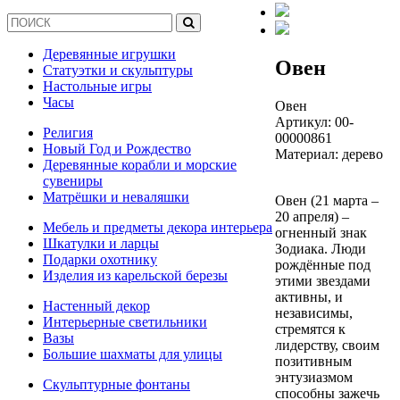
Деревянные игрушки
Овен
Статуэтки и скульптуры
Настольные игры
Часы
Овен
Артикул:
00-
Религия
00000861
Новый Год и Рождество
Материал: дерево
Деревянные корабли и морские
сувениры
Матрёшки и неваляшки
Овен (21 марта –
20 апреля) –
Мебель и предметы декора интерьера
огненный знак
Шкатулки и ларцы
Зодиака. Люди
Подарки охотнику
рождённые под
Изделия из карельской березы
этими звездами
активны, и
Настенный декор
независимы,
Интерьерные светильники
стремятся к
Вазы
лидерству, своим
Большие шахматы для улицы
позитивным
энтузиазмом
Скульптурные фонтаны
способны зажечь