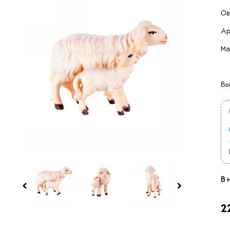
Ов
Ар
Ма
Вы
В 
2