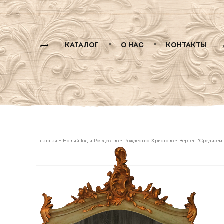
КАТАЛОГ
О НАС
КОНТАКТЫ
Главная
-
Новый Год и Рождество
-
Рождество Христово
-
Вертеп "Средизем