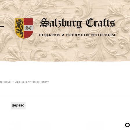
номорье"
-
Овечка с ягнёнком стоят
дерево
О