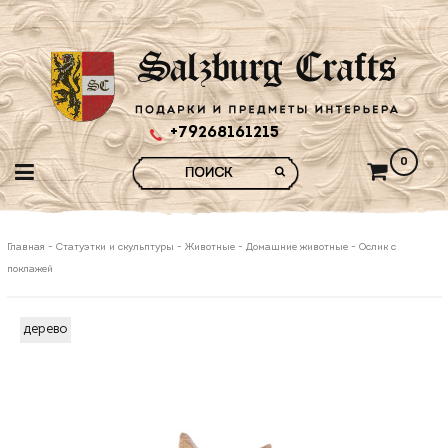
+79268161215
0
Главная
-
Статуэтки и скульптуры
-
Животные
-
Домашние животные
-
Ослик с
поклажей
дерево