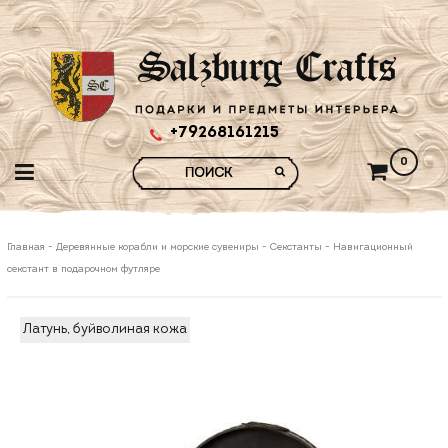
+79268161215
0
Главная
-
Деревянные корабли и морские сувениры
-
Секстанты
-
Навигационный
секстант в подарочном футляре
Латунь, буйволиная кожа