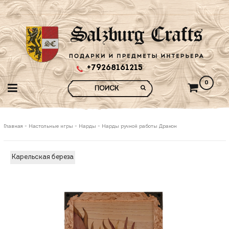
+79268161215
0
Главная
-
Настольные игры
-
Нарды
-
Нарды ручной работы Дракон
Карельская береза