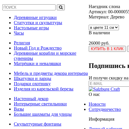
Наездник слона
Артикул:
00-000005
Материал: Дерево
Деревянные игрушки
Статуэтки и скульптуры
Настольные игры
В наличии
Часы
Религия
26000 руб.
Новый Год и Рождество
КУПИТЬ В 1 КЛИК
Деревянные корабли и морские
сувениры
Матрёшки и неваляшки
Подпишись н
Мебель и предметы декора интерьера
И получи скидку на
Шкатулки и ларцы
Подарки охотнику
Изделия из карельской березы
О нас
Настенный декор
Интерьерные светильники
Новости
Вазы
Сотрудничество
Большие шахматы для улицы
Информация
Скульптурные фонтаны
Личный кабинет