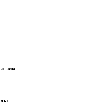
ник слона
она