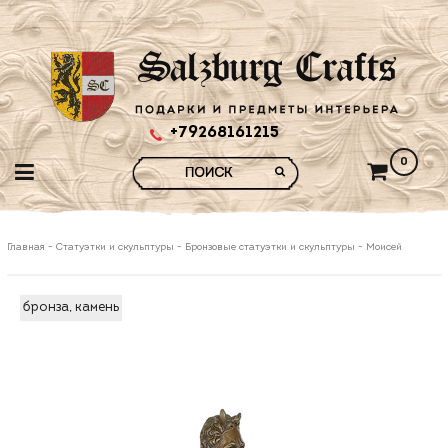
+79268161215
0
Главная
-
Статуэтки и скульптуры
-
Бронзовые статуэтки и скульптуры
-
Моисей
бронза, камень