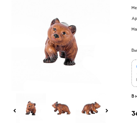
Ме
Ар
Ма
Вы
В 
3