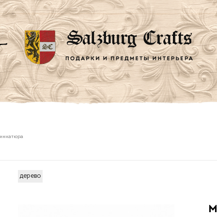
миниатюра
дерево
М