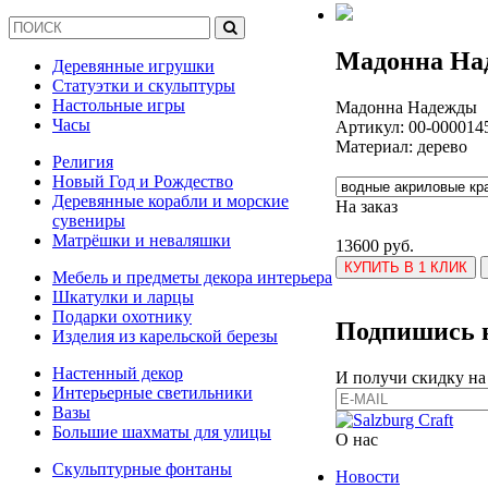
Мадонна На
Деревянные игрушки
Статуэтки и скульптуры
Настольные игры
Мадонна Надежды
Часы
Артикул:
00-000014
Материал: дерево
Религия
Новый Год и Рождество
Деревянные корабли и морские
На заказ
сувениры
Матрёшки и неваляшки
13600 руб.
КУПИТЬ В 1 КЛИК
Мебель и предметы декора интерьера
Шкатулки и ларцы
Подарки охотнику
Подпишись н
Изделия из карельской березы
Настенный декор
И получи скидку на
Интерьерные светильники
Вазы
Большие шахматы для улицы
О нас
Скульптурные фонтаны
Новости