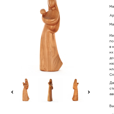
Ма
Ар
Ма
И
по
в 
их
до
из
мл
Сп
Да
ст
ав
Вы