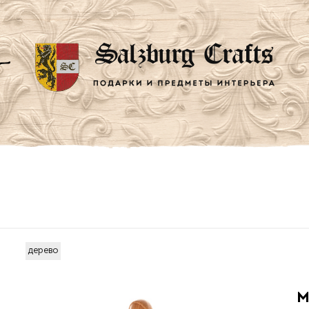
дерево
М