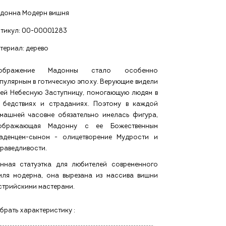
донна Модерн вишня
тикул:
00-00001283
териал: дерево
зображение Мадонны стало особенно
пулярным в готическую эпоху. Верующие видели
ней Небесную Заступницу, помогающую людям в
 бедствиях и страданиях. Поэтому в каждой
машней часовне обязательно имелась фигура,
ображающая Мадонну с ее Божественным
аденцем-сыном - олицетворение Мудрости и
раведливости.
нная статуэтка для любителей современного
иля модерна, она вырезана из массива вишни
стрийскими мастерами.
брать характеристику :