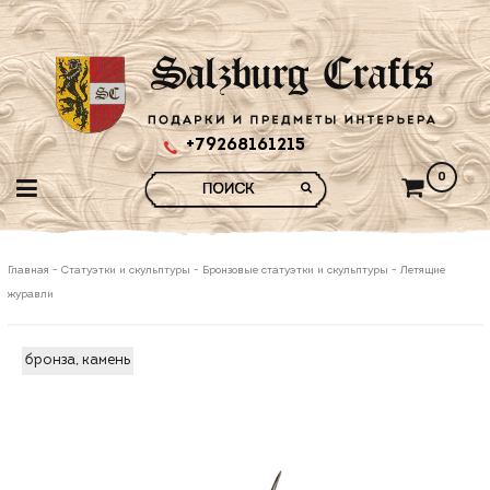
+79268161215
0
Главная
-
Статуэтки и скульптуры
-
Бронзовые статуэтки и скульптуры
-
Летящие
журавли
бронза, камень